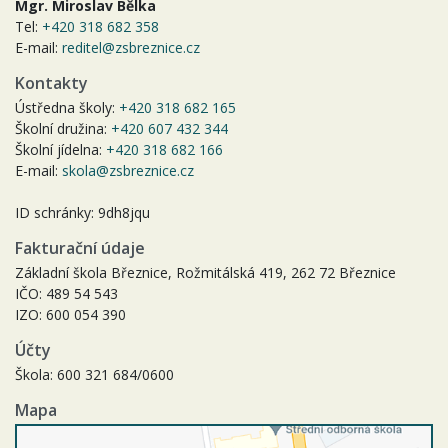
Mgr. Miroslav Bělka
Tel:
+420 318 682 358
E-mail:
reditel@zsbreznice.cz
Kontakty
Ústředna školy:
+420 318 682 165
Školní družina:
+420 607 432 344
Školní jídelna:
+420 318 682 166
E-mail:
skola@zsbreznice.cz
ID schránky: 9dh8jqu
Fakturační údaje
Základní škola Březnice, Rožmitálská 419, 262 72 Březnice
IČO: 489 54 543
IZO: 600 054 390
Účty
Škola: 600 321 684/0600
Mapa