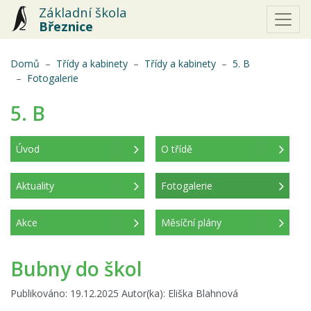
Základní škola
Březnice
Domů
Třídy a kabinety
Třídy a kabinety
5. B
(aktuální)
Fotogalerie
5. B
Úvod
O třídě
Aktuality
Fotogalerie
(aktuální)
Akce
Měsíční plány
Bubny do škol
Publikováno: 19.12.2025 Autor(ka): Eliška Blahnová