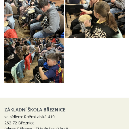
ZÁKLADNÍ ŠKOLA
BŘEZNICE
se sídlem: Rožmitalská 419,
262 72 Březnice
(okres Příbram - Středočeský kraj)