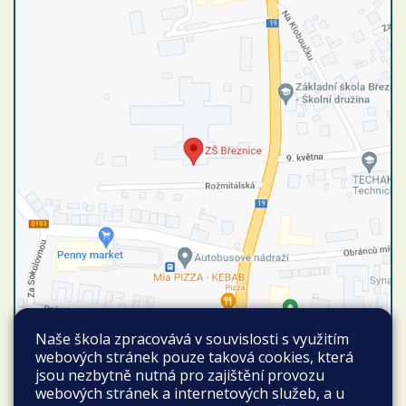
Naše škola zpracovává v souvislosti s využitím
Autobusové spojení
webových stránek pouze taková cookies, která
Vyhledat spojení
jsou nezbytně nutná pro zajištění provozu
Březnice autobusová stanice
webových stránek a internetových služeb, a u