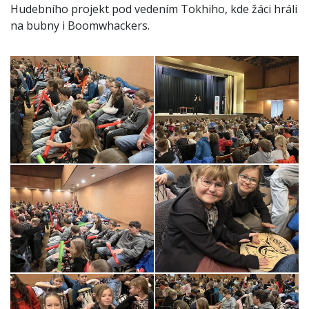
Hudebního projekt pod vedením Tokhiho, kde ž
áci hráli
na
bubny i Boomwhackers.