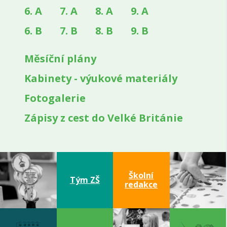
6. A
7. A
8. A
9. A
6. B
7. B
8. B
9. B
Měsíční plány
Kabinety - výukové materiály
Fotogalerie
Zápisy z cest do Velké Británie
Školní
Tým ZŠ
redakce