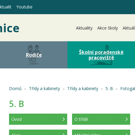
tualit
Youtube
nice
Aktuality
Akce školy
Aktuál
Školní poradenské
Rodiče
pracoviště
Domů
Třídy a kabinety
Třídy a kabinety
5. B
Fotogal
5. B
Úvod
O třídě