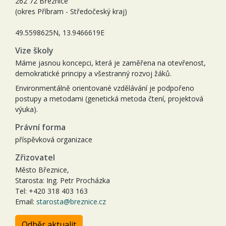
262 72 Březnice
(okres Příbram - Středočeský kraj)
49.5598625N, 13.9466619E
Vize školy
Máme jasnou koncepci, která je zaměřena na otevřenost,
demokratické principy a všestranný rozvoj žáků.
Environmentálně orientované vzdělávání je podpořeno
postupy a metodami (genetická metoda čtení, projektová
výuka).
Právní forma
příspěvková organizace
Zřizovatel
Město Březnice,
Starosta: Ing. Petr Procházka
Tel: +420 318 403 163
Email:
starosta@breznice.cz
Odběr aktualit