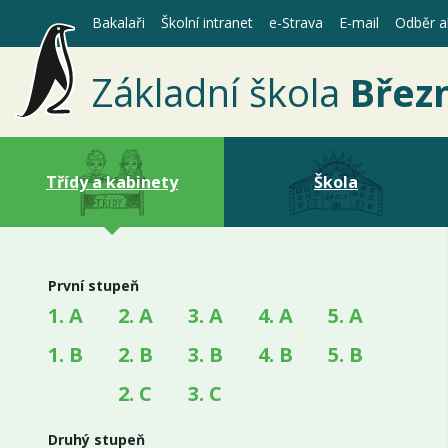
Bakalaři
Školní intranet
e-Strava
E-mail
Odběr ak
Základní škola
Břez
Třídy a kabinety
Škola
První stupeň
1. A
2. A
3. A
4. A
5. A
1. B
2. B
3. B
4. B
5. B
2. C
3. C
Druhý stupeň