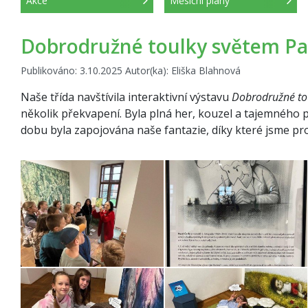
Akce
Měsíční plány
Dobrodružné toulky světem Pa
Publikováno: 3.10.2025 Autor(ka): Eliška Blahnová
Naše třída navštívila interaktivní výstavu
Dobrodružné to
několik překvapení. Byla plná her, kouzel a tajemného p
dobu byla zapojována naše fantazie, díky které jsme pro