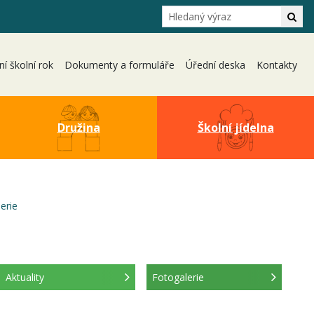
Hledání
Hle
ní školní rok
Dokumenty a formuláře
Úřední deska
Kontakty
Družina
Školní jídelna
(aktuální)
erie
Aktuality
Fotogalerie
(aktuální)