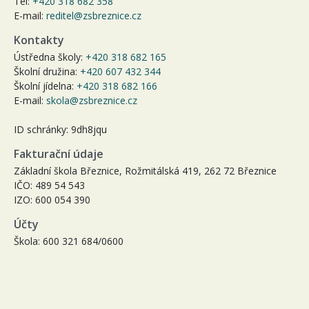
Tel:
+420 318 682 358
E-mail:
reditel@zsbreznice.cz
Kontakty
Ústředna školy:
+420 318 682 165
Školní družina:
+420 607 432 344
Školní jídelna:
+420 318 682 166
E-mail:
skola@zsbreznice.cz
ID schránky: 9dh8jqu
Fakturační údaje
Základní škola Březnice, Rožmitálská 419, 262 72 Březnice
IČO: 489 54 543
IZO: 600 054 390
Účty
Škola: 600 321 684/0600