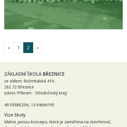
«
1
2
»
ZÁKLADNÍ ŠKOLA
BŘEZNICE
se sídlem: Rožmitalská 419,
262 72 Březnice
(okres Příbram - Středočeský kraj)
49.5598625N, 13.9466619E
Vize školy
Máme jasnou koncepci, která je zaměřena na otevřenost,