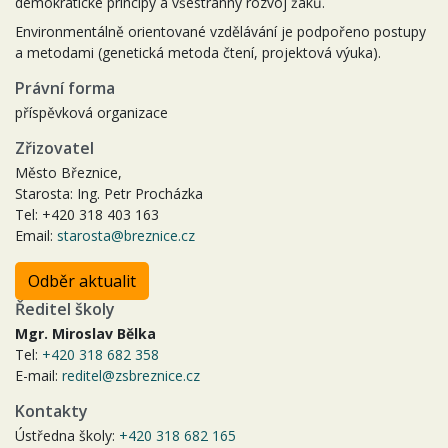
demokratické principy a všestranný rozvoj žáků.
Environmentálně orientované vzdělávání je podpořeno postupy
a metodami (genetická metoda čtení, projektová výuka).
Právní forma
příspěvková organizace
Zřizovatel
Město Březnice,
Starosta: Ing. Petr Procházka
Tel: +420 318 403 163
Email:
starosta@breznice.cz
Odběr aktualit
Ředitel školy
Mgr. Miroslav Bělka
Tel:
+420 318 682 358
E-mail:
reditel@zsbreznice.cz
Kontakty
Ústředna školy:
+420 318 682 165