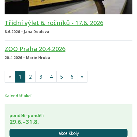
Třídní výlet 6. ročníků - 17.6. 2026
8.6.2026 – Jana Doulová
ZOO Praha 20.4.2026
20.4.2026 – Marie Hrubá
«
1
2
3
4
5
6
»
Kalendář akcí
pondělí–pondělí
29.6.–31.8.
akce školy