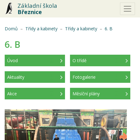
Základní škola
Březnice
(aktuální)
Domů
Třídy a kabinety
Třídy a kabinety
6. B
6. B
Úvod
O třídě
(aktuální)
Aktuality
Fotogalerie
Akce
Měsíční plány