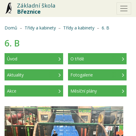
Základní škola
Březnice
(aktuální)
Domů
Třídy a kabinety
Třídy a kabinety
6. B
6. B
Úvod
O třídě
(aktuální)
Aktuality
Fotogalerie
Akce
Měsíční plány