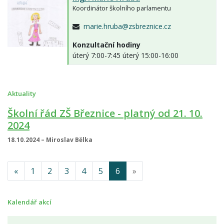
Koordinátor školního parlamentu
marie.hruba@zsbreznice.cz
Konzultační hodiny
úterý 7:00-7:45 úterý 15:00-16:00
Aktuality
Školní řád ZŠ Březnice - platný od 21. 10.
2024
18.10.2024 – Miroslav Bělka
«
1
2
3
4
5
6
»
Kalendář akcí