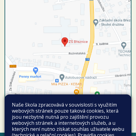
Naše škola zpracovává v souvislosti s využitím
webových stránek pouze taková cookies, která
Autobusové spojení
Vyhledat spojení
jsou nezbytně nutná pro zajištění provozu
Březnice autobusová stanice
webových stránek a internetových služeb, a u
kterých není nutno získat souhlas uživatele webu
(technické a relační cookies).
Pravidla cookies