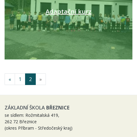
Adaptační kurz
«
1
2
»
ZÁKLADNÍ ŠKOLA
BŘEZNICE
se sídlem: Rožmitalská 419,
262 72 Březnice
(okres Příbram - Středočeský kraj)