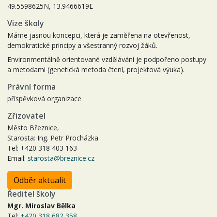
49.5598625N, 13.9466619E
Vize školy
Máme jasnou koncepci, která je zaměřena na otevřenost,
demokratické principy a všestranný rozvoj žáků.
Environmentálně orientované vzdělávání je podpořeno postupy
a metodami (genetická metoda čtení, projektová výuka).
Právní forma
příspěvková organizace
Zřizovatel
Město Březnice,
Starosta: Ing. Petr Procházka
Tel: +420 318 403 163
Email:
starosta@breznice.cz
Odběr aktualit
Ředitel školy
Mgr. Miroslav Bělka
Tel:
+420 318 682 358