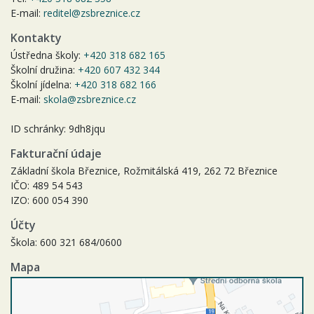
E-mail:
reditel@zsbreznice.cz
Kontakty
Ústředna školy:
+420 318 682 165
Školní družina:
+420 607 432 344
Školní jídelna:
+420 318 682 166
E-mail:
skola@zsbreznice.cz
ID schránky: 9dh8jqu
Fakturační údaje
Základní škola Březnice, Rožmitálská 419, 262 72 Březnice
IČO: 489 54 543
IZO: 600 054 390
Účty
Škola: 600 321 684/0600
Mapa