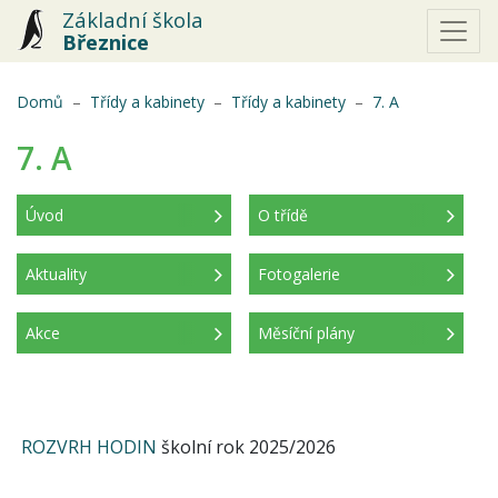
Základní škola
Březnice
(aktuální)
Domů
Třídy a kabinety
Třídy a kabinety
7. A
7. A
Úvod
O třídě
(aktuální)
Aktuality
Fotogalerie
Akce
Měsíční plány
ROZVRH HODIN
školní rok 2025/2026