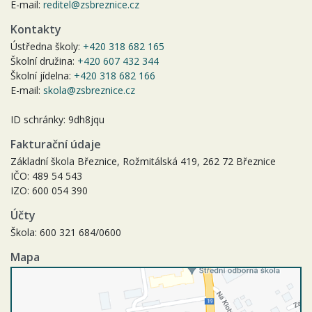
E-mail:
reditel@zsbreznice.cz
Kontakty
Ústředna školy:
+420 318 682 165
Školní družina:
+420 607 432 344
Školní jídelna:
+420 318 682 166
E-mail:
skola@zsbreznice.cz
ID schránky: 9dh8jqu
Fakturační údaje
Základní škola Březnice, Rožmitálská 419, 262 72 Březnice
IČO: 489 54 543
IZO: 600 054 390
Účty
Škola: 600 321 684/0600
Mapa