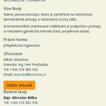
49.5598625N, 13.9466619E
Vize školy
Máme jasnou koncepci, která je zaměřena na otevřenost,
demokratické principy a všestranný rozvoj žáků.
Environmentálně orientované vzdělávání je podpořeno postupy
a metodami (genetická metoda čtení, projektová výuka).
Právní forma
příspěvková organizace
Zřizovatel
Město Březnice,
Starosta: Ing. Petr Procházka
Tel: +420 318 403 163
Email:
starosta@breznice.cz
Odběr aktualit
Ředitel školy
Mgr. Miroslav Bělka
Tel:
+420 318 682 358