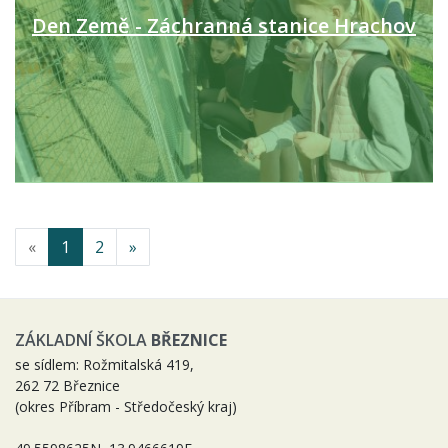
Den Země - Záchranná stanice Hrachov
«
1
2
»
ZÁKLADNÍ ŠKOLA
BŘEZNICE
se sídlem: Rožmitalská 419,
262 72 Březnice
(okres Příbram - Středočeský kraj)