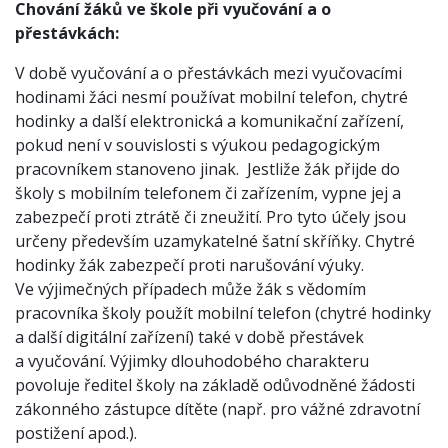
Chování žáků ve škole při vyučování a o
přestávkách:
V době vyučování a o přestávkách mezi vyučovacími
hodinami žáci nesmí používat mobilní telefon, chytré
hodinky a další elektronická a komunikační zařízení,
pokud není v souvislosti s výukou pedagogickým
pracovníkem stanoveno jinak. Jestliže žák přijde do
školy s mobilním telefonem či zařízením, vypne jej a
zabezpečí proti ztrátě či zneužití. Pro tyto účely jsou
určeny především uzamykatelné šatní skříňky. Chytré
hodinky žák zabezpečí proti narušování výuky.
Ve výjimečných případech může žák s vědomím
pracovníka školy použít mobilní telefon (chytré hodinky
a další digitální zařízení) také v době přestávek
a vyučování. Výjimky dlouhodobého charakteru
povoluje ředitel školy na základě odůvodněné žádosti
zákonného zástupce dítěte (např. pro vážné zdravotní
postižení apod.).