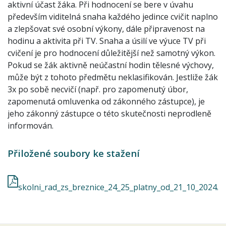
aktivní účast žáka. Při hodnocení se bere v úvahu
především viditelná snaha každého jedince cvičit naplno
a zlepšovat své osobní výkony, dále připravenost na
hodinu a aktivita při TV. Snaha a úsilí ve výuce TV při
cvičení je pro hodnocení důležitější než samotný výkon.
Pokud se žák aktivně neúčastní hodin tělesné výchovy,
může být z tohoto předmětu neklasifikován. Jestliže žák
3x po sobě necvičí (např. pro zapomenutý úbor,
zapomenutá omluvenka od zákonného zástupce), je
jeho zákonný zástupce o této skutečnosti neprodleně
informován.
Přiložené soubory ke stažení
skolni_rad_zs_breznice_24_25_platny_od_21_10_2024.p