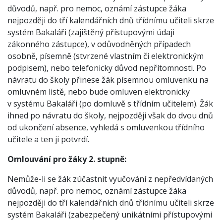
důvodů, např. pro nemoc, oznámí zástupce žáka
nejpozději do tří kalendářních dnů třídnímu učiteli skrze
systém Bakaláři (zajištěný přístupovými údaji
zákonného zástupce), v odůvodněných případech
osobně, písemně (stvrzené vlastním či elektronickým
podpisem), nebo telefonicky důvod nepřítomnosti. Po
návratu do školy přinese žák písemnou omluvenku na
omluvném listě, nebo bude omluven elektronicky
v systému Bakaláři (po domluvě s třídním učitelem). Žák
ihned po návratu do školy, nejpozději však do dvou dnů
od ukončení absence, vyhledá s omluvenkou třídního
učitele a ten ji potvrdí.
Omlouvání pro žáky 2. stupně:
Nemůže-li se žák zúčastnit vyučování z nepředvídaných
důvodů, např. pro nemoc, oznámí zástupce žáka
nejpozději do tří kalendářních dnů třídnímu učiteli skrze
systém Bakaláři (zabezpečený unikátními přístupovými