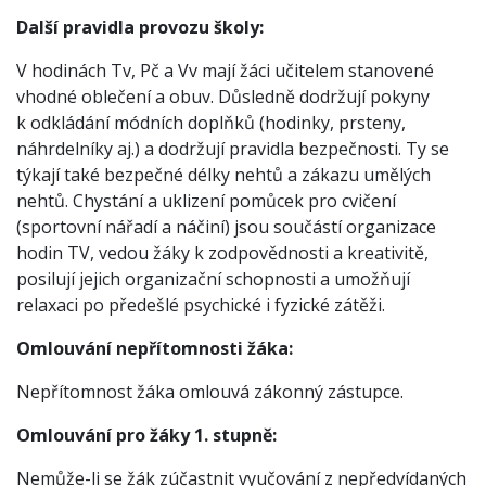
Další pravidla provozu školy:
V hodinách Tv, Pč a Vv mají žáci učitelem stanovené
vhodné oblečení a obuv. Důsledně dodržují pokyny
k odkládání módních doplňků (hodinky, prsteny,
náhrdelníky aj.) a dodržují pravidla bezpečnosti. Ty se
týkají také bezpečné délky nehtů a zákazu umělých
nehtů. Chystání a uklizení pomůcek pro cvičení
(sportovní nářadí a náčiní) jsou součástí organizace
hodin TV, vedou žáky k zodpovědnosti a kreativitě,
posilují jejich organizační schopnosti a umožňují
relaxaci po předešlé psychické i fyzické zátěži.
Omlouvání nepřítomnosti žáka:
Nepřítomnost žáka omlouvá zákonný zástupce.
Omlouvání pro žáky 1. stupně:
Nemůže-li se žák zúčastnit vyučování z nepředvídaných