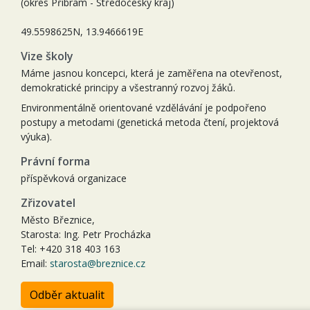
(okres Příbram - Středočeský kraj)
49.5598625N, 13.9466619E
Vize školy
Máme jasnou koncepci, která je zaměřena na otevřenost,
demokratické principy a všestranný rozvoj žáků.
Environmentálně orientované vzdělávání je podpořeno
postupy a metodami (genetická metoda čtení, projektová
výuka).
Právní forma
příspěvková organizace
Zřizovatel
Město Březnice,
Starosta: Ing. Petr Procházka
Tel: +420 318 403 163
Email:
starosta@breznice.cz
Odběr aktualit