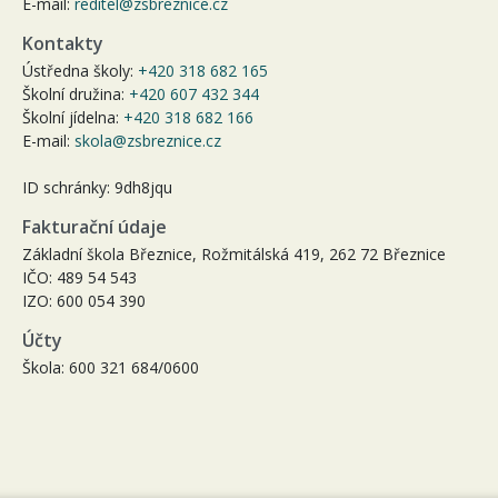
E-mail:
reditel@zsbreznice.cz
Kontakty
Ústředna školy:
+420 318 682 165
Školní družina:
+420 607 432 344
Školní jídelna:
+420 318 682 166
E-mail:
skola@zsbreznice.cz
ID schránky: 9dh8jqu
Fakturační údaje
Základní škola Březnice, Rožmitálská 419, 262 72 Březnice
IČO: 489 54 543
IZO: 600 054 390
Účty
Škola: 600 321 684/0600