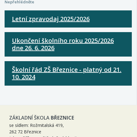
Nepřehlédněte
Letní zpravodaj 2025/2026
Ukončení školního roku 2025/2026
dne 26. 6. 2026
Školní řád ZŠ Březnice - platný od 21.
10. 2024
ZÁKLADNÍ ŠKOLA
BŘEZNICE
se sídlem: Rožmitalská 419,
262 72 Březnice