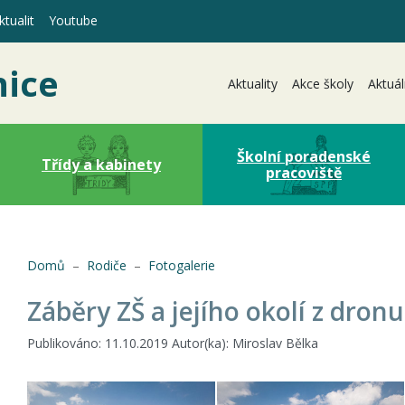
tualit
Youtube
nice
Aktuality
Akce školy
Aktuál
Školní poradenské
Třídy a kabinety
pracoviště
(aktuální)
Domů
Rodiče
Fotogalerie
Záběry ZŠ a jejího okolí z dronu
Publikováno: 11.10.2019 Autor(ka): Miroslav Bělka