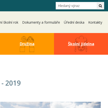
Hledání
Hle
ní školní rok
Dokumenty a formuláře
Úřední deska
Kontakty
Družina
Školní jídelna
 - 2019