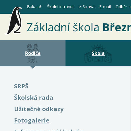
Bakalaři
Školní intranet
e-Strava
E-mail
Odběr ak
Základní škola
Břez
Rodiče
Škola
SRPŠ
Školská rada
Užitečné odkazy
(aktuální)
Fotogalerie