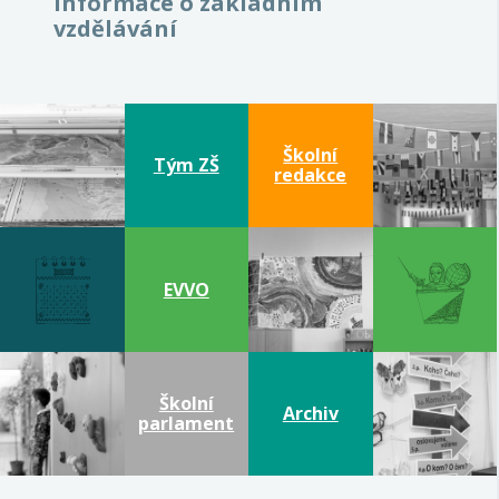
Informace o základním
vzdělávání
Školní
Tým ZŠ
redakce
EVVO
Školní
Archiv
parlament