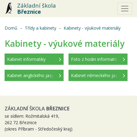
Základní škola
Březnice
(aktuální
Domů
Třídy a kabinety
Kabinety - výukové materiály
Kabinety - výukové materiály
Kabinet informatiky
Foto z hodin informatiky
Kabinet anglického jazyka
Kabinet německého jazyka
ZÁKLADNÍ ŠKOLA
BŘEZNICE
se sídlem: Rožmitalská 419,
262 72 Březnice
(okres Příbram - Středočeský kraj)