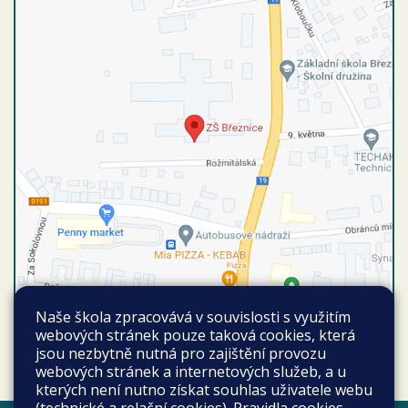
Naše škola zpracovává v souvislosti s využitím
Autobusové spojení
webových stránek pouze taková cookies, která
Vyhledat spojení
jsou nezbytně nutná pro zajištění provozu
Březnice autobusová stanice
webových stránek a internetových služeb, a u
kterých není nutno získat souhlas uživatele webu