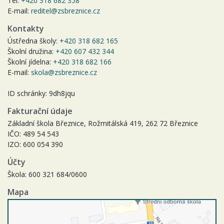
Tel:
+420 318 682 358
E-mail:
reditel@zsbreznice.cz
Kontakty
Ústředna školy:
+420 318 682 165
Školní družina:
+420 607 432 344
Školní jídelna:
+420 318 682 166
E-mail:
skola@zsbreznice.cz
ID schránky: 9dh8jqu
Fakturační údaje
Základní škola Březnice, Rožmitálská 419, 262 72 Březnice
IČO: 489 54 543
IZO: 600 054 390
Účty
Škola: 600 321 684/0600
Mapa