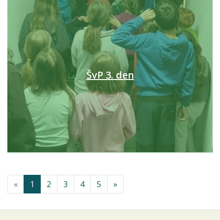
ŠvP 3. den
«
1
2
3
4
5
»