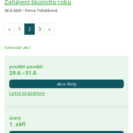
Zahájení školního roku
26.8.2025 – Petra Tuháčková
«
1
2
3
»
Kalendář akcí
pondělí–pondělí
29.6.–31.8.
akce školy
Letní prázdniny
úterý
1. září