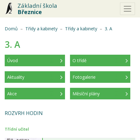
Základní škola
Březnice
(aktuální)
Domů
Třídy a kabinety
Třídy a kabinety
3. A
3. A
Úvod
O třídě
(aktuální)
Aktuality
Fotogalerie
Akce
Měsíční plány
ROZVRH HODIN
Třídní učitel