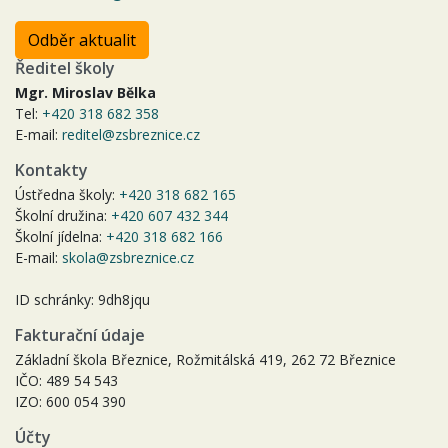
Odběr aktualit
Ředitel školy
Mgr. Miroslav Bělka
Tel:
+420 318 682 358
E-mail:
reditel@zsbreznice.cz
Kontakty
Ústředna školy:
+420 318 682 165
Školní družina:
+420 607 432 344
Školní jídelna:
+420 318 682 166
E-mail:
skola@zsbreznice.cz
ID schránky: 9dh8jqu
Fakturační údaje
Základní škola Březnice, Rožmitálská 419, 262 72 Březnice
IČO: 489 54 543
IZO: 600 054 390
Účty