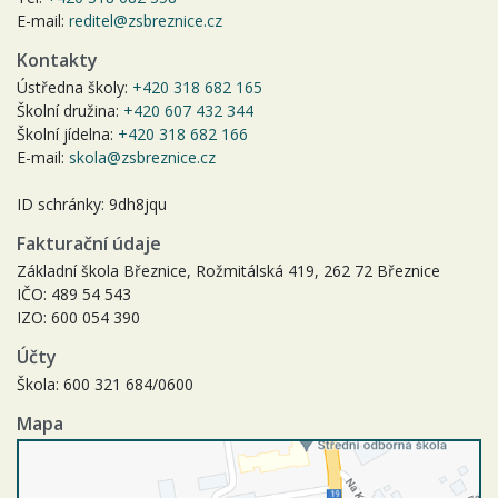
E-mail:
reditel@zsbreznice.cz
Kontakty
Ústředna školy:
+420 318 682 165
Školní družina:
+420 607 432 344
Školní jídelna:
+420 318 682 166
E-mail:
skola@zsbreznice.cz
ID schránky: 9dh8jqu
Fakturační údaje
Základní škola Březnice, Rožmitálská 419, 262 72 Březnice
IČO: 489 54 543
IZO: 600 054 390
Účty
Škola: 600 321 684/0600
Mapa