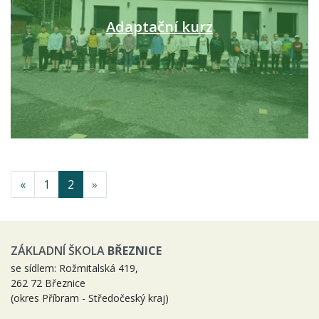
Adaptační kurz
«
1
2
»
ZÁKLADNÍ ŠKOLA
BŘEZNICE
se sídlem: Rožmitalská 419,
262 72 Březnice
(okres Příbram - Středočeský kraj)