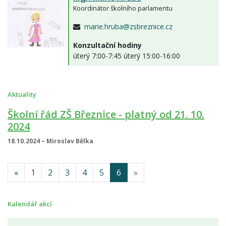
Koordinátor školního parlamentu
marie.hruba@zsbreznice.cz
Konzultační hodiny
úterý 7:00-7:45 úterý 15:00-16:00
Aktuality
Školní řád ZŠ Březnice - platný od 21. 10.
2024
18.10.2024 – Miroslav Bělka
«
1
2
3
4
5
6
»
Kalendář akcí