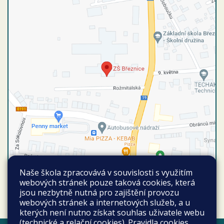
Naše škola zpracovává v souvislosti s využitím
webových stránek pouze taková cookies, která
Autobusové spojení
Vyhledat spojení
jsou nezbytně nutná pro zajištění provozu
Březnice autobusová stanice
webových stránek a internetových služeb, a u
kterých není nutno získat souhlas uživatele webu
(technické a relační cookies).
Pravidla cookies