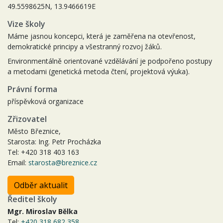
49.5598625N, 13.9466619E
Vize školy
Máme jasnou koncepci, která je zaměřena na otevřenost,
demokratické principy a všestranný rozvoj žáků.
Environmentálně orientované vzdělávání je podpořeno postupy
a metodami (genetická metoda čtení, projektová výuka).
Právní forma
příspěvková organizace
Zřizovatel
Město Březnice,
Starosta: Ing. Petr Procházka
Tel: +420 318 403 163
Email:
starosta@breznice.cz
Odběr aktualit
Ředitel školy
Mgr. Miroslav Bělka
Tel:
+420 318 682 358