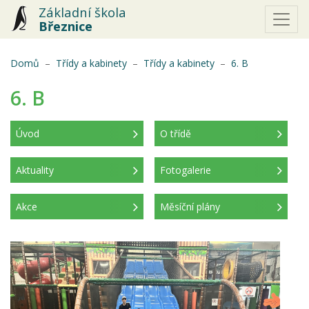
Základní škola
Březnice
(aktuální)
Domů
Třídy a kabinety
Třídy a kabinety
6. B
6. B
Úvod
O třídě
(aktuální)
Aktuality
Fotogalerie
Akce
Měsíční plány