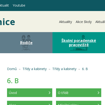
tualit
Youtube
nice
Aktuality
Akce školy
Aktuál
Školní poradenské
Rodiče
pracoviště
(aktuální)
Domů
Třídy a kabinety
Třídy a kabinety
6. B
6. B
Úvod
O třídě
(aktuální)