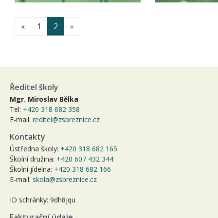
«
1
2
»
Ředitel školy
Mgr. Miroslav Bělka
Tel:
+420 318 682 358
E-mail:
reditel@zsbreznice.cz
Kontakty
Ústředna školy:
+420 318 682 165
Školní družina:
+420 607 432 344
Školní jídelna:
+420 318 682 166
E-mail:
skola@zsbreznice.cz
ID schránky: 9dh8jqu
Fakturační údaje