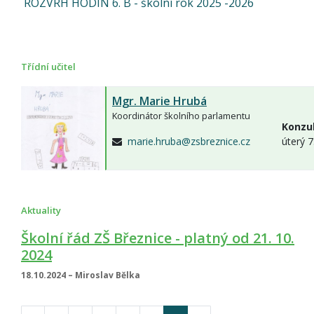
ROZVRH HODIN 6. B - školní rok 2025 -2026
Třídní učitel
Mgr.
Marie Hrubá
Koordinátor školního parlamentu
Konzul
marie.hruba@zsbreznice.cz
úterý 7
Aktuality
Školní řád ZŠ Březnice - platný od 21. 10.
2024
18.10.2024 – Miroslav Bělka