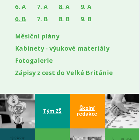
6. A
7. A
8. A
9. A
(aktuální)
6. B
7. B
8. B
9. B
Měsíční plány
Kabinety - výukové materiály
Fotogalerie
Zápisy z cest do Velké Británie
Školní
Tým ZŠ
redakce