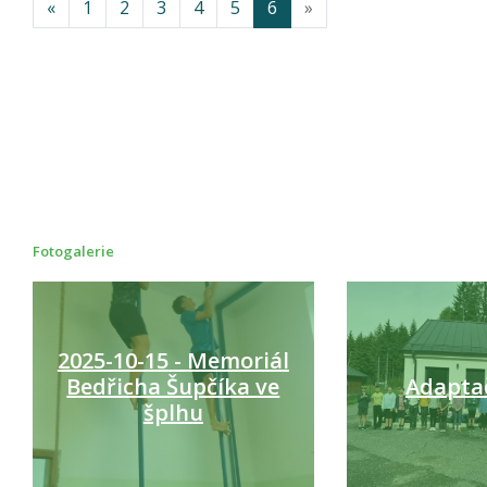
«
1
2
3
4
5
6
»
Fotogalerie
2025-10-15 - Memoriál
Bedřicha Šupčíka ve
Adaptač
šplhu