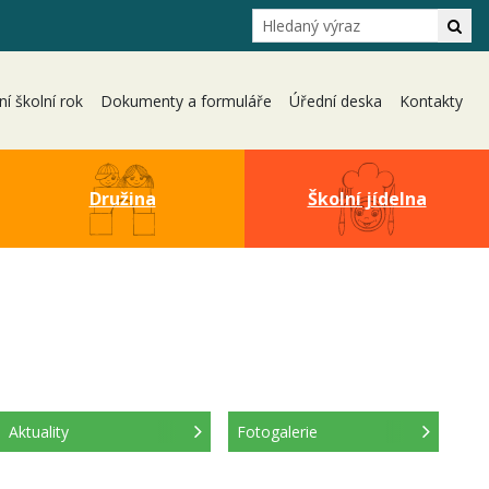
Hledání
Hle
ní školní rok
Dokumenty a formuláře
Úřední deska
Kontakty
Družina
Školní jídelna
Aktuality
Fotogalerie