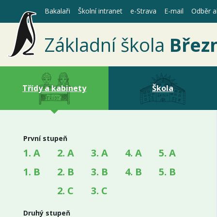
Bakalaři
Školní intranet
e-Strava
E-mail
Odběr ak
Základní škola
Břez
Třídy a kabinety
Škola
První stupeň
1. A
2. A
3. A
4. A
5. A
1. B
2. B
3. B
4. B
5. B
2. C
3. C
Druhý stupeň