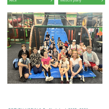
Akce
Měsíční plány