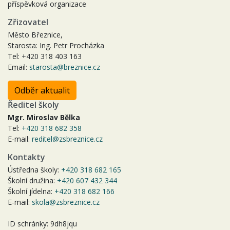
příspěvková organizace
Zřizovatel
Město Březnice,
Starosta: Ing. Petr Procházka
Tel: +420 318 403 163
Email:
starosta@breznice.cz
Odběr aktualit
Ředitel školy
Mgr. Miroslav Bělka
Tel:
+420 318 682 358
E-mail:
reditel@zsbreznice.cz
Kontakty
Ústředna školy:
+420 318 682 165
Školní družina:
+420 607 432 344
Školní jídelna:
+420 318 682 166
E-mail:
skola@zsbreznice.cz
ID schránky: 9dh8jqu