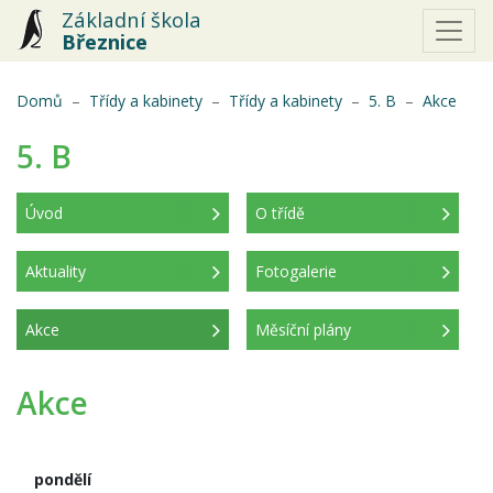
Základní škola
Březnice
(aktu
Domů
Třídy a kabinety
Třídy a kabinety
5. B
Akce
5. B
Úvod
O třídě
Aktuality
Fotogalerie
Akce
Měsíční plány
(aktuální)
Akce
pondělí