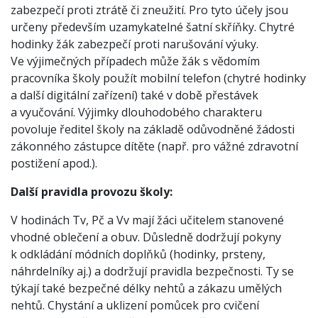
zabezpečí proti ztrátě či zneužití. Pro tyto účely jsou
určeny především uzamykatelné šatní skříňky. Chytré
hodinky žák zabezpečí proti narušování výuky.
Ve výjimečných případech může žák s vědomím
pracovníka školy použít mobilní telefon (chytré hodinky
a další digitální zařízení) také v době přestávek
a vyučování. Výjimky dlouhodobého charakteru
povoluje ředitel školy na základě odůvodněné žádosti
zákonného zástupce dítěte (např. pro vážné zdravotní
postižení apod.).
Další pravidla provozu školy:
V hodinách Tv, Pč a Vv mají žáci učitelem stanovené
vhodné oblečení a obuv. Důsledně dodržují pokyny
k odkládání módních doplňků (hodinky, prsteny,
náhrdelníky aj.) a dodržují pravidla bezpečnosti. Ty se
týkají také bezpečné délky nehtů a zákazu umělých
nehtů. Chystání a uklizení pomůcek pro cvičení