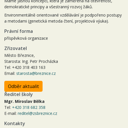
Máme jasnou koncepci, která je zaměřena na otevřenost,
demokratické principy a všestranný rozvoj žáků.
Environmentálně orientované vzdělávání je podpořeno postupy
a metodami (genetická metoda čtení, projektová výuka).
Právní forma
příspěvková organizace
Zřizovatel
Město Březnice,
Starosta: Ing. Petr Procházka
Tel: +420 318 403 163
Email:
starosta@breznice.cz
Odběr aktualit
Ředitel školy
Mgr. Miroslav Bělka
Tel:
+420 318 682 358
E-mail:
reditel@zsbreznice.cz
Kontakty