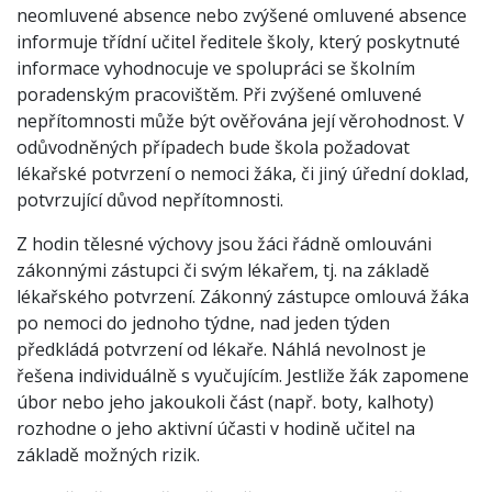
neomluvené absence nebo zvýšené omluvené absence
informuje třídní učitel ředitele školy, který poskytnuté
informace vyhodnocuje ve spolupráci se školním
poradenským pracovištěm. Při zvýšené omluvené
nepřítomnosti může být ověřována její věrohodnost. V
odůvodněných případech bude škola požadovat
lékařské potvrzení o nemoci žáka, či jiný úřední doklad,
potvrzující důvod nepřítomnosti.
Z hodin tělesné výchovy jsou žáci řádně omlouváni
zákonnými zástupci či svým lékařem, tj. na základě
lékařského potvrzení. Zákonný zástupce omlouvá žáka
po nemoci do jednoho týdne, nad jeden týden
předkládá potvrzení od lékaře. Náhlá nevolnost je
řešena individuálně s vyučujícím. Jestliže žák zapomene
úbor nebo jeho jakoukoli část (např. boty, kalhoty)
rozhodne o jeho aktivní účasti v hodině učitel na
základě možných rizik.