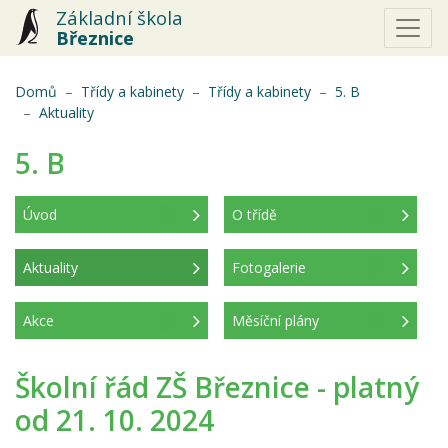
Základní škola
Březnice
Domů
Třídy a kabinety
Třídy a kabinety
5. B
(aktuální)
Aktuality
5. B
Úvod
O třídě
Aktuality
Fotogalerie
(aktuální)
Akce
Měsíční plány
Školní řád ZŠ Březnice - platný
od 21. 10. 2024