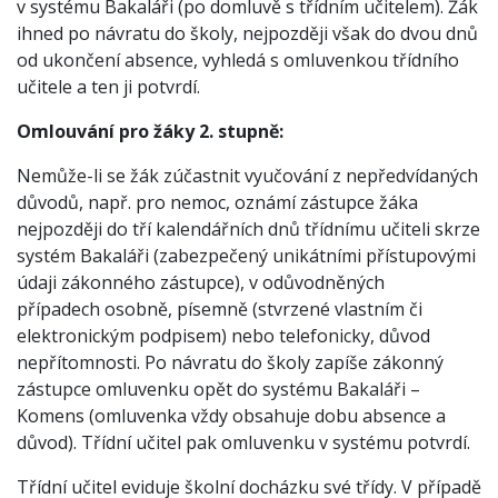
v systému Bakaláři (po domluvě s třídním učitelem). Žák
ihned po návratu do školy, nejpozději však do dvou dnů
od ukončení absence, vyhledá s omluvenkou třídního
učitele a ten ji potvrdí.
Omlouvání pro žáky 2. stupně:
Nemůže-li se žák zúčastnit vyučování z nepředvídaných
důvodů, např. pro nemoc, oznámí zástupce žáka
nejpozději do tří kalendářních dnů třídnímu učiteli skrze
systém Bakaláři (zabezpečený unikátními přístupovými
údaji zákonného zástupce), v odůvodněných
případech osobně, písemně (stvrzené vlastním či
elektronickým podpisem) nebo telefonicky, důvod
nepřítomnosti. Po návratu do školy zapíše zákonný
zástupce omluvenku opět do systému Bakaláři –
Komens (omluvenka vždy obsahuje dobu absence a
důvod). Třídní učitel pak omluvenku v systému potvrdí.
Třídní učitel eviduje školní docházku své třídy. V případě