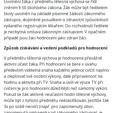
Uvolnění žáka z předmětu tělesná výchova se řídí
zněním § 50 školského zákona. Žák může být ředitelem
školy uvolněn na základě písemné žádosti zákonného
zástupce, doplněné posudkem o zdravotní způsobilosti
vydaného registrujícím lékařem. Do rozhodnutí ředitele
je nezbytná omluva zákonným zástupcem. V opačném
případě jsou žáci hodnoceni jako zdraví žáci.
Způsob získávání a vedení podkladů pro hodnocení:
V předmětu tělesná výchova je hodnocena převážně
aktivní účast žáka. Při hodnocení se bere v úvahu
především viditelná snaha každého jedince cvičit naplno
a zlepšovat své osobní výkony, dále připravenost na
hodinu a aktivita při TV. Snaha a úsilí ve výuce TV při
cvičení je pro hodnocení důležitější než samotný výkon.
Pokud se žák aktivně neúčastní hodin tělesné výchovy,
může být z tohoto předmětu neklasifikován. Jestliže žák
3x po sobě necvičí (např. pro zapomenutý úbor,
zapomenutá omluvenka od zákonného zástupce), je