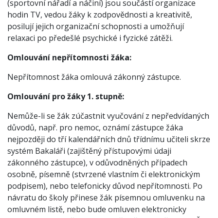
(sportovní nářadí a náčiní) jsou součástí organizace
hodin TV, vedou žáky k zodpovědnosti a kreativitě,
posilují jejich organizační schopnosti a umožňují
relaxaci po předešlé psychické i fyzické zátěži.
Omlouvání nepřítomnosti žáka:
Nepřítomnost žáka omlouvá zákonný zástupce.
Omlouvání pro žáky 1. stupně:
Nemůže-li se žák zúčastnit vyučování z nepředvídaných
důvodů, např. pro nemoc, oznámí zástupce žáka
nejpozději do tří kalendářních dnů třídnímu učiteli skrze
systém Bakaláři (zajištěný přístupovými údaji
zákonného zástupce), v odůvodněných případech
osobně, písemně (stvrzené vlastním či elektronickým
podpisem), nebo telefonicky důvod nepřítomnosti. Po
návratu do školy přinese žák písemnou omluvenku na
omluvném listě, nebo bude omluven elektronicky