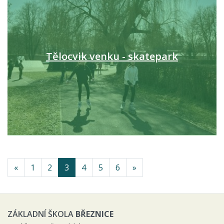
Tělocvik venku - skatepark
«
1
2
3
4
5
6
»
ZÁKLADNÍ ŠKOLA
BŘEZNICE