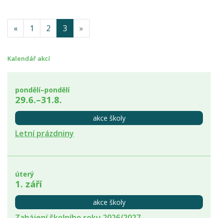
«
1
2
3
»
Kalendář akcí
pondělí–pondělí
29.6.–31.8.
akce školy
Letní prázdniny
úterý
1. září
akce školy
Zahájení školního roku 2026/2027