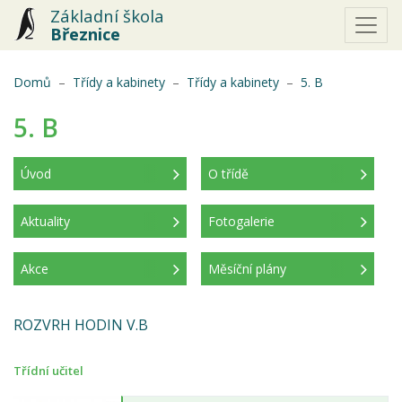
Základní škola
Březnice
(aktuální)
Domů
Třídy a kabinety
Třídy a kabinety
5. B
5. B
Úvod
O třídě
(aktuální)
Aktuality
Fotogalerie
Akce
Měsíční plány
ROZVRH HODIN V.B
Třídní učitel