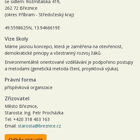
se sídlem: Rožmitalská 419,
262 72 Březnice
(okres Příbram - Středočeský kraj)
49.5598625N, 13.9466619E
Vize školy
Máme jasnou koncepci, která je zaměřena na otevřenost,
demokratické principy a všestranný rozvoj žáků.
Environmentálně orientované vzdělávání je podpořeno postupy
a metodami (genetická metoda čtení, projektová výuka).
Právní forma
příspěvková organizace
Zřizovatel
Město Březnice,
Starosta: Ing. Petr Procházka
Tel: +420 318 403 163
Email:
starosta@breznice.cz
Odběr aktualit