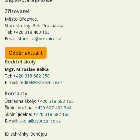
příspěvková organizace
Zřizovatel
Město Březnice,
Starosta: Ing. Petr Procházka
Tel: +420 318 403 163
Email:
starosta@breznice.cz
Odběr aktualit
Ředitel školy
Mgr. Miroslav Bělka
Tel:
+420 318 682 358
E-mail:
reditel@zsbreznice.cz
Kontakty
Ústředna školy:
+420 318 682 165
Školní družina:
+420 607 432 344
Školní jídelna:
+420 318 682 166
E-mail:
skola@zsbreznice.cz
ID schránky: 9dh8jqu