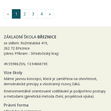
«
1
2
3
4
»
ZÁKLADNÍ ŠKOLA
BŘEZNICE
se sídlem: Rožmitalská 419,
262 72 Březnice
(okres Příbram - Středočeský kraj)
49.5598625N, 13.9466619E
Vize školy
Máme jasnou koncepci, která je zaměřena na otevřenost,
demokratické principy a všestranný rozvoj žáků.
Environmentálně orientované vzdělávání je podpořeno postupy
a metodami (genetická metoda čtení, projektová výuka).
Právní forma