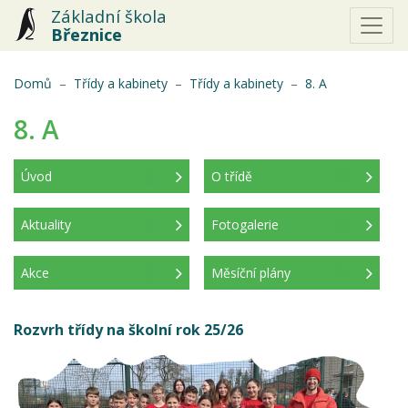
Základní škola
Březnice
(aktuální)
Domů
Třídy a kabinety
Třídy a kabinety
8. A
8. A
Úvod
O třídě
(aktuální)
Aktuality
Fotogalerie
Akce
Měsíční plány
Rozvrh třídy na školní rok 25/26