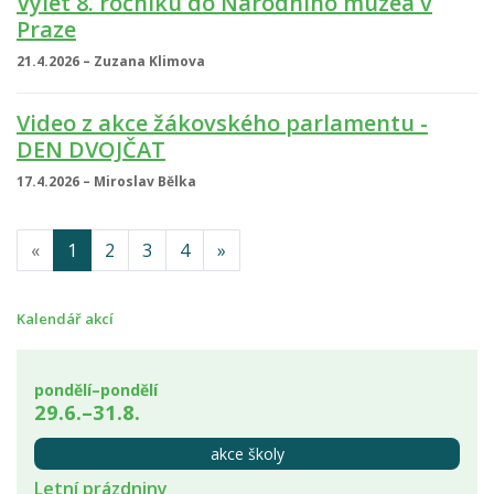
Výlet 8. ročníku do Národního muzea v
Praze
21.4.2026 – Zuzana Klimova
Video z akce žákovského parlamentu -
DEN DVOJČAT
17.4.2026 – Miroslav Bělka
«
1
2
3
4
»
Kalendář akcí
pondělí–pondělí
29.6.–31.8.
akce školy
Letní prázdniny